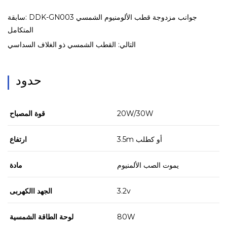
سابقة: DDK-GN003 جوانب مزدوجة قطب الألومنيوم الشمسي
المتكامل
التالي: القطب الشمسي ذو الغلاف السداسي
حدود
20W/30W
قوة المصباح
3.5m أو كطلب
ارتفاع
يموت الصب الألمنيوم
مادة
3.2v
الجهد االكهربى
80W
لوحة الطاقة الشمسية