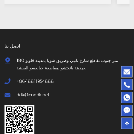
اتصل بنا
180 متر جنوب تقاطع شارع نانبي وطريق شوبا بمدينة قاويو
بمدينة يانغتشو بمقاطعة جيانغسو الصينية.
+86-18811954888
ddk@cnddk.net